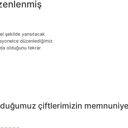
üzenlenmiş
zel şekilde yansıtacak
esyonelce düzenlediğimiz
ızda olduğunu tekrar
lduğumuz çiftlerimizin memnuniyet